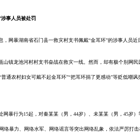
环”涉事人员被处罚
消息，网暴湖南省石门县一救灾村支书佩戴“金耳环”的涉事人员近
瓶山镇龙池河村村支书奋战在救灾一线。然而，却有极个别网民
“普通农村妇女可戴不起金耳环”“把耳环捐了更感动”等贬低嘲
网暴行为15起，对秦某某（男，44岁）、未某某（男，45岁
焦网络暴力、网络水军、网络谣言等突出网络乱象，依法严厉打