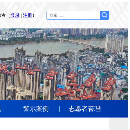
愿者（
登录
|
注册
）
规
警示案例
志愿者管理