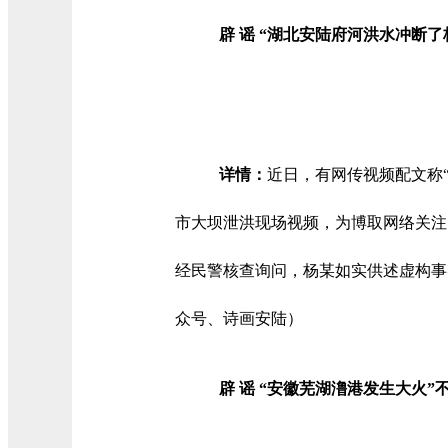
辟 谣 “湖北安陆府河洪水冲断了
详情：
近日，有网传视频配文称
市大坝泄洪现场视频，为博取网络关注
经民警核查询问，杨某如实供述虚构事
众号、诗画安陆）
辟 谣 “安徽芜湖澛港发生大火”