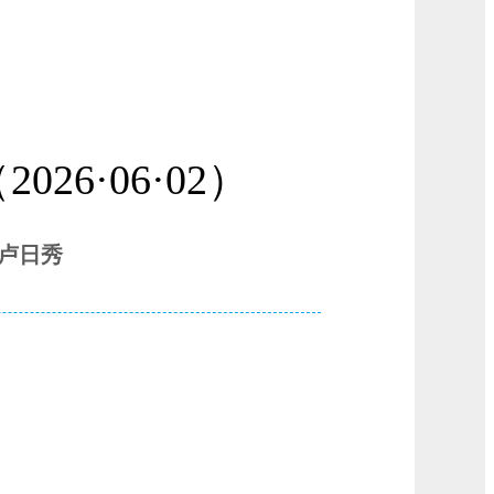
6·06·02）
：卢日秀